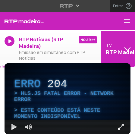
Entrar
RTP Notícias (RTP
NO AR
TV
Madeira)
RTP Madei
Emissão em simultâneo com RTP
Notícias
ERRO
204
HLS.JS FATAL ERROR - NETWORK
ERROR
ESTE CONTEÚDO ESTÁ NESTE
MOMENTO INDISPONÍVEL