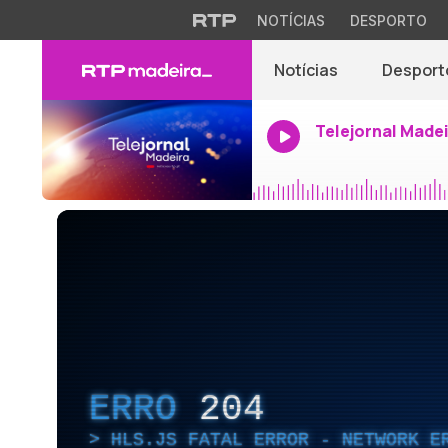
NOTÍCIAS
DESPORTO
Notícias
Desport
Telejornal Made
ERRO
204
HLS.JS FATAL ERROR - NETWORK E