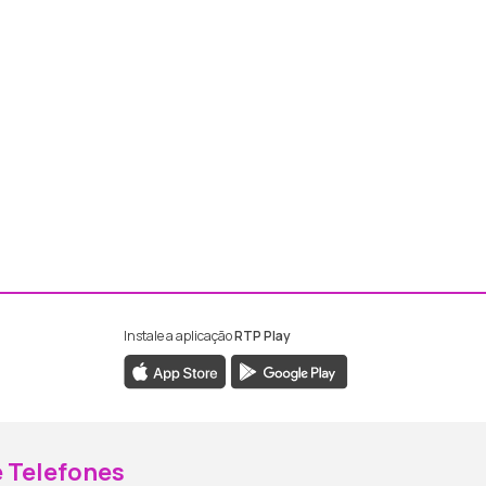
Instale a aplicação
RTP Play
ebook da RTP Madeira
nstagram da RTP Madeira
 Telefones