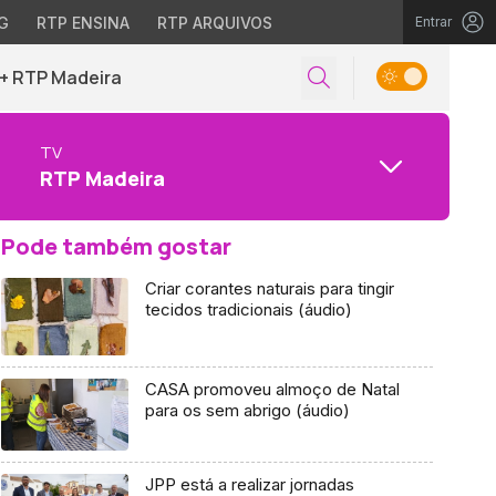
G
RTP ENSINA
RTP ARQUIVOS
Entrar
+ RTP Madeira
TV
RTP Madeira
Pode também gostar
Criar corantes naturais para tingir
tecidos tradicionais (áudio)
CASA promoveu almoço de Natal
para os sem abrigo (áudio)
JPP está a realizar jornadas