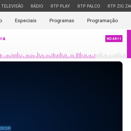
TELEVISÃO
RÁDIO
RTP PLAY
RTP PALCO
RTP ZIG ZA
o
Especiais
Programas
Programação
ira
NO AR
RROR