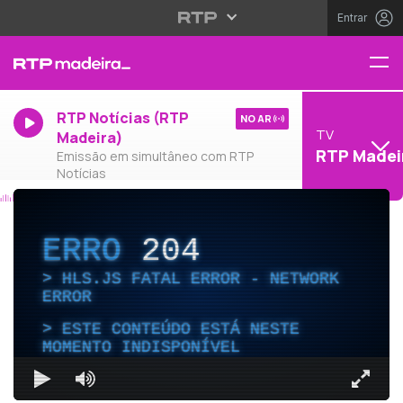
Entrar
RTP Notícias (RTP
NO AR
TV
Madeira)
RTP Madei
Emissão em simultâneo com RTP
Notícias
ERRO
204
HLS.JS FATAL ERROR - NETWORK
ERROR
ESTE CONTEÚDO ESTÁ NESTE
MOMENTO INDISPONÍVEL