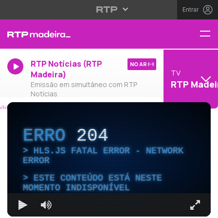
Entrar
RTP Notícias (RTP
NO AR
TV
Madeira)
RTP Madei
Emissão em simultâneo com RTP
Notícias
ERRO
204
HLS.JS FATAL ERROR - NETWORK
ERROR
ESTE CONTEÚDO ESTÁ NESTE
MOMENTO INDISPONÍVEL