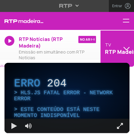
Entrar
RTP Notícias (RTP
NO AR
TV
Madeira)
RTP Madei
Emissão em simultâneo com RTP
Notícias
ERRO
204
HLS.JS FATAL ERROR - NETWORK
ERROR
ESTE CONTEÚDO ESTÁ NESTE
MOMENTO INDISPONÍVEL