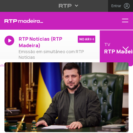
Entrar
RTP Notícias (RTP
NO AR
TV
Madeira)
RTP Madei
Emissão em simultâneo com RTP
Notícias