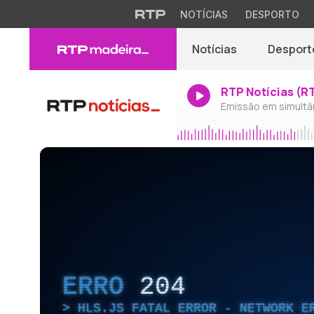
NOTÍCIAS
DESPORTO
Notícias
Desport
RTP Notícias (R
Emissão em simultâ
ERRO
204
HLS.JS FATAL ERROR - NETWORK E