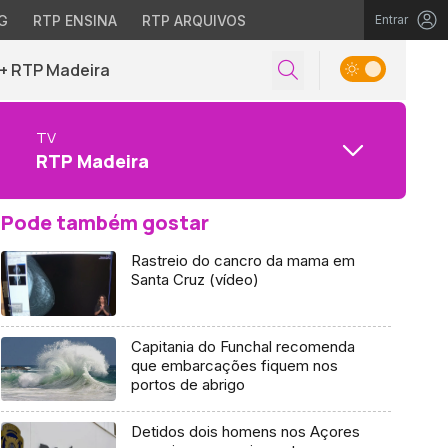
G
RTP ENSINA
RTP ARQUIVOS
Entrar
+ RTP Madeira
TV
RTP Madeira
Pode também gostar
Rastreio do cancro da mama em
Santa Cruz (vídeo)
Capitania do Funchal recomenda
que embarcações fiquem nos
portos de abrigo
Detidos dois homens nos Açores