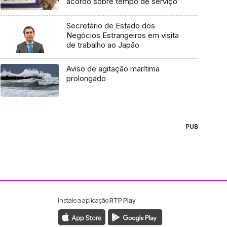
acordo sobre tempo de serviço
Secretário de Estado dos
Negócios Estrangeiros em visita
de trabalho ao Japão
Aviso de agitação marítima
prolongado
PUB
Instale a aplicação
RTP Play
ebook da RTP Madeira
nstagram da RTP Madeira