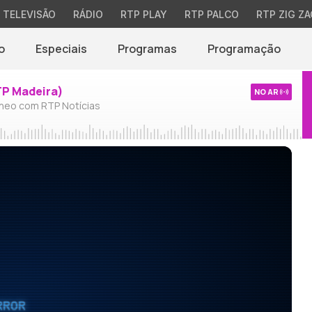
TELEVISÃO
RÁDIO
RTP PLAY
RTP PALCO
RTP ZIG ZA
o
Especiais
Programas
Programação
TP Madeira)
NO AR
neo com RTP Notícias
RROR