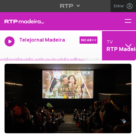
Entrar
Telejornal Madeira
NO AR
TV
RTP Madei