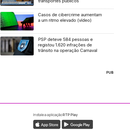
transportes públicos
Casos de cibercrime aumentam
a um ritmo elevado (vídeo)
PSP deteve 584 pessoas e
registou 1.620 infrações de
trânsito na operação Carnaval
PUB
Instale a aplicação
RTP Play
ebook da RTP Madeira
nstagram da RTP Madeira