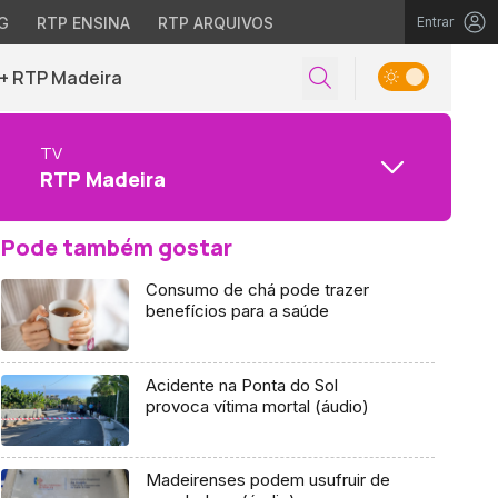
G
RTP ENSINA
RTP ARQUIVOS
Entrar
+ RTP Madeira
TV
RTP Madeira
Pode também gostar
Consumo de chá pode trazer
benefícios para a saúde
Acidente na Ponta do Sol
provoca vítima mortal (áudio)
Madeirenses podem usufruir de