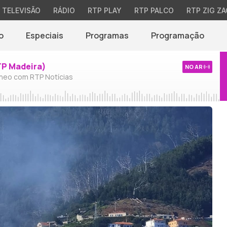
TELEVISÃO
RÁDIO
RTP PLAY
RTP PALCO
RTP ZIG ZA
o
Especiais
Programas
Programação
TP Madeira)
NO AR
neo com RTP Notícias