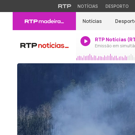
NOTÍCIAS
DESPORTO
Notícias
Desport
RTP Notícias (R
Emissão em simultâ