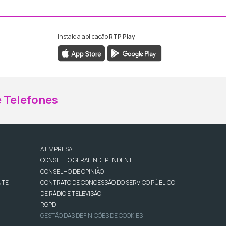
Instale a aplicação
RTP Play
ebook da RTP Madeira
nstagram da RTP Madeira
 Telefones
A EMPRESA
CONSELHO GERAL INDEPENDENTE
CONSELHO DE OPINIÃO
NTE
CONTRATO DE CONCESSÃO DO SERVIÇO PÚBLICO
DE RÁDIO E TELEVISÃO
RGPD
GESTÃO DAS DEFINIÇÕES DE COOKIES