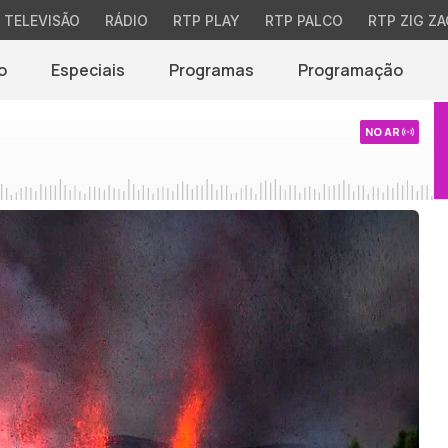
TELEVISÃO
RÁDIO
RTP PLAY
RTP PALCO
RTP ZIG ZA
o
Especiais
Programas
Programação
NO AR