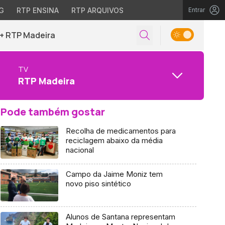
G
RTP ENSINA
RTP ARQUIVOS
Entrar
+ RTP Madeira
TV
RTP Madeira
Pode também gostar
Recolha de medicamentos para
reciclagem abaixo da média
nacional
Campo da Jaime Moniz tem
novo piso sintético
Alunos de Santana representam