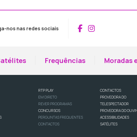
Aceder ao Fac
Aceder ao I
ga-nos nas redes sociais
atélites
Frequências
Moradas e
RTP PLAY
CONTACTOS
EM DIRETO
PROVEDORA DO
REVER PROGRAMAS
TELESPECTADOR
CONCURSOS
PROVEDORA DO OUVI
S
PERGUNTAS FREQUENTES
ACESSIBILIDADES
CONTACTOS
SATÉLITES