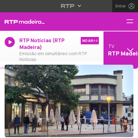
Entrar
RTP Notícias (RTP
NO AR
TV
Madeira)
RTP Madei
Emissão em simultâneo com RTP
Notícias