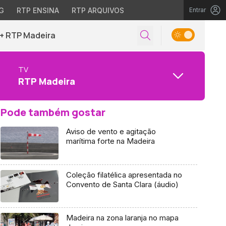
G
RTP ENSINA
RTP ARQUIVOS
Entrar
+ RTP Madeira
TV
RTP Madeira
Pode também gostar
Aviso de vento e agitação
marítima forte na Madeira
Coleção filatélica apresentada no
Convento de Santa Clara (áudio)
Madeira na zona laranja no mapa