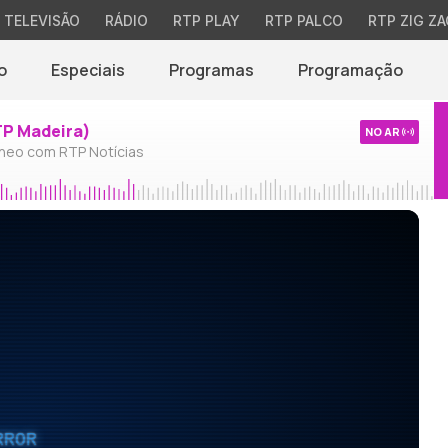
TELEVISÃO
RÁDIO
RTP PLAY
RTP PALCO
RTP ZIG ZA
o
Especiais
Programas
Programação
TP Madeira)
NO AR
neo com RTP Notícias
RROR