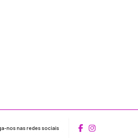
Aceder ao Fac
Aceder ao I
ga-nos nas redes sociais