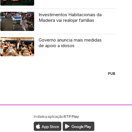
Investimentos Habitacionais da
Madeira vai realojar famílias
Governo anuncia mais medidas
de apoio a idosos
PUB
Instale a aplicação
RTP Play
ebook da RTP Madeira
nstagram da RTP Madeira