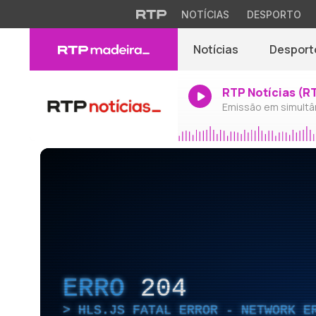
NOTÍCIAS
DESPORTO
Notícias
Desport
RTP Notícias (R
Emissão em simultâ
ERRO
204
HLS.JS FATAL ERROR - NETWORK E