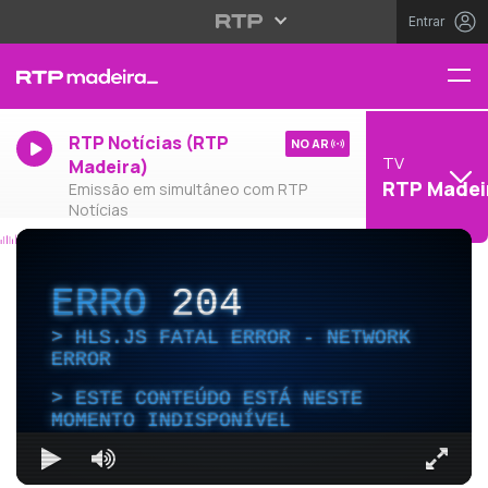
Entrar
RTP Notícias (RTP
NO AR
TV
Madeira)
RTP Madei
Emissão em simultâneo com RTP
Notícias
ERRO
204
HLS.JS FATAL ERROR - NETWORK
ERROR
ESTE CONTEÚDO ESTÁ NESTE
MOMENTO INDISPONÍVEL