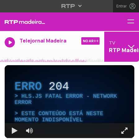
Entrar
Telejornal Madeira
NO AR
TV
RTP Madei
ERRO
204
HLS.JS FATAL ERROR - NETWORK
ERROR
ESTE CONTEÚDO ESTÁ NESTE
MOMENTO INDISPONÍVEL