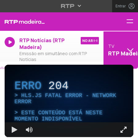
Entrar
RTP Notícias (RTP
NO AR
TV
Madeira)
RTP Madei
Emissão em simultâneo com RTP
Notícias
ERRO
204
HLS.JS FATAL ERROR - NETWORK
ERROR
ESTE CONTEÚDO ESTÁ NESTE
MOMENTO INDISPONÍVEL