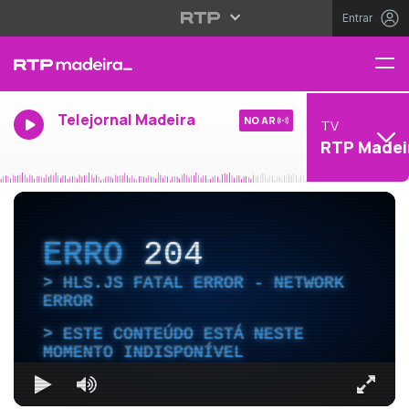
Entrar
Telejornal Madeira
NO AR
TV
RTP Madei
ERRO
204
HLS.JS FATAL ERROR - NETWORK
ERROR
ESTE CONTEÚDO ESTÁ NESTE
MOMENTO INDISPONÍVEL