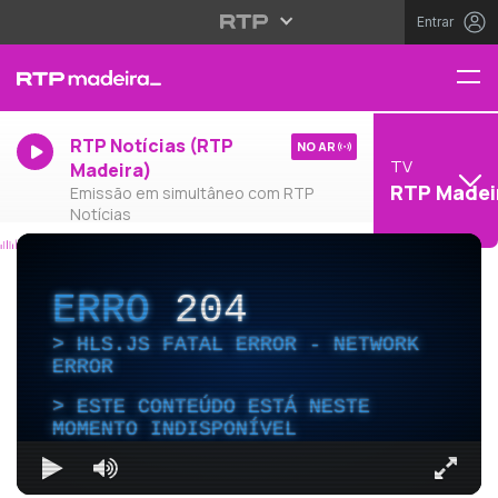
Entrar
RTP Notícias (RTP
NO AR
TV
Madeira)
RTP Madei
Emissão em simultâneo com RTP
Notícias
ERRO
204
HLS.JS FATAL ERROR - NETWORK
ERROR
ESTE CONTEÚDO ESTÁ NESTE
MOMENTO INDISPONÍVEL