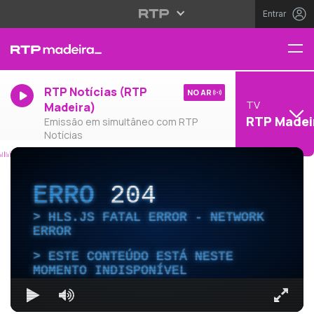
Entrar
RTP Notícias (RTP
NO AR
TV
Madeira)
RTP Madei
Emissão em simultâneo com RTP
Notícias
ERRO
204
HLS.JS FATAL ERROR - NETWORK
ERROR
ESTE CONTEÚDO ESTÁ NESTE
MOMENTO INDISPONÍVEL