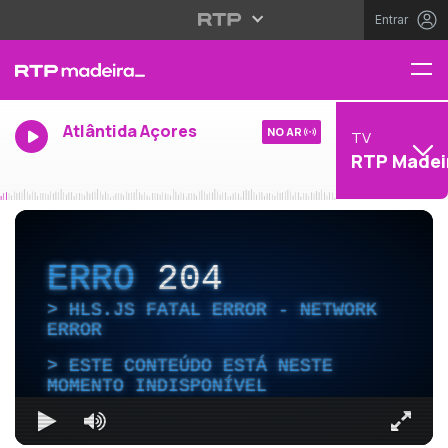
Entrar
Atlântida Açores
NO AR
TV
RTP Madei
ERRO
204
HLS.JS FATAL ERROR - NETWORK
ERROR
ESTE CONTEÚDO ESTÁ NESTE
MOMENTO INDISPONÍVEL