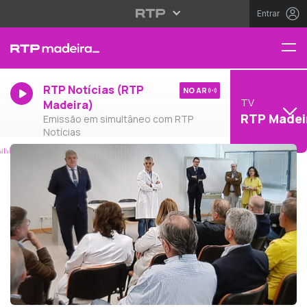
Entrar
RTP Notícias (RTP
NO AR
TV
Madeira)
RTP Madei
Emissão em simultâneo com RTP
Notícias