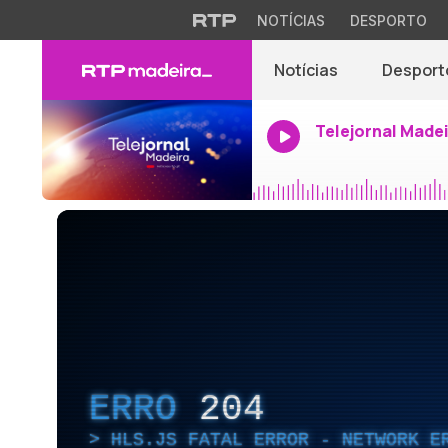
NOTÍCIAS
DESPORTO
Notícias
Desport
Telejornal Made
ERRO
204
HLS.JS FATAL ERROR - NETWORK E