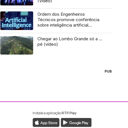
(Vídeo)
Ordem dos Engenheiros
Técnicos promove conferência
sobre inteligência artificial
(áudio)
Chegar ao Lombo Grande só a …
pé (vídeo)
PUB
Instale a aplicação
RTP Play
ebook da RTP Madeira
nstagram da RTP Madeira