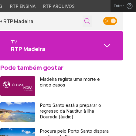
G
RTP ENSINA
RTP ARQUIVOS
Entrar
+ RTP Madeira
TV
RTP Madeira
Pode também gostar
Madeira regista uma morte e
cinco casos
Porto Santo está a preparar o
regresso da Nautitur à Ilha
Dourada (áudio)
Procura pelo Porto Santo dispara