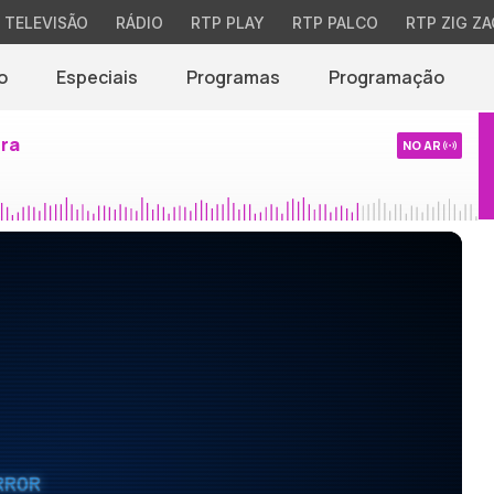
TELEVISÃO
RÁDIO
RTP PLAY
RTP PALCO
RTP ZIG ZA
o
Especiais
Programas
Programação
ira
NO AR
RROR