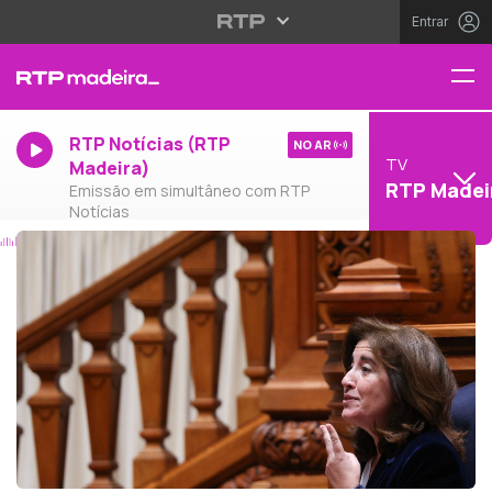
Entrar
RTP Notícias (RTP
NO AR
TV
Madeira)
RTP Madei
Emissão em simultâneo com RTP
Notícias