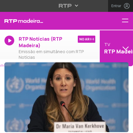
Entrar
RTP Notícias (RTP
NO AR
TV
Madeira)
RTP Madei
Emissão em simultâneo com RTP
Notícias