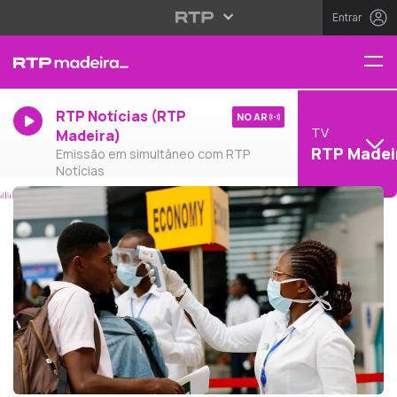
Entrar
RTP Notícias (RTP
NO AR
TV
Madeira)
RTP Madei
Emissão em simultâneo com RTP
Notícias