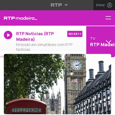
Entrar
RTP Notícias (RTP
NO AR
TV
Madeira)
RTP Madei
Emissão em simultâneo com RTP
Notícias