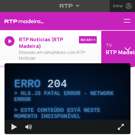
Entrar
RTP Notícias (RTP
NO AR
TV
Madeira)
RTP Madei
Emissão em simultâneo com RTP
Notícias
ERRO
204
HLS.JS FATAL ERROR - NETWORK
ERROR
ESTE CONTEÚDO ESTÁ NESTE
MOMENTO INDISPONÍVEL