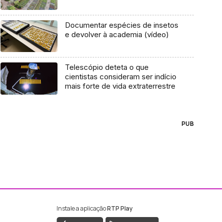
Documentar espécies de insetos
e devolver à academia (vídeo)
Telescópio deteta o que
cientistas consideram ser indício
mais forte de vida extraterrestre
PUB
Instale a aplicação
RTP Play
ebook da RTP Madeira
nstagram da RTP Madeira