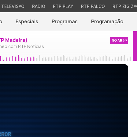
TELEVISÃO
RÁDIO
RTP PLAY
RTP PALCO
RTP ZIG ZA
o
Especiais
Programas
Programação
TP Madeira)
NO AR
neo com RTP Notícias
RROR