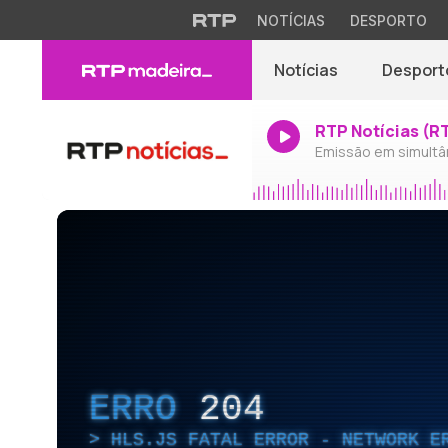
NOTÍCIAS
DESPORTO
Notícias
Desport
RTP Notícias (R
Emissão em simultâ
ERRO
204
HLS.JS FATAL ERROR - NETWORK E