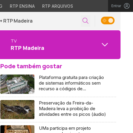
G
RTP ENSINA
RTP ARQUIVOS
Entrar
+ RTP Madeira
TV
RTP Madeira
Pode também gostar
Plataforma gratuita para criação
de sistemas informáticos sem
recurso a códigos de
programação (áudio)
Preservação da Freira-da-
Madeira leva a proibição de
atividades entre os picos (áudio)
UMa participa em projeto