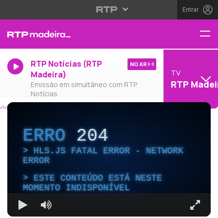
Entrar
RTP Notícias (RTP
NO AR
TV
Madeira)
RTP Madei
Emissão em simultâneo com RTP
Notícias
ERRO
204
HLS.JS FATAL ERROR - NETWORK
ERROR
ESTE CONTEÚDO ESTÁ NESTE
MOMENTO INDISPONÍVEL