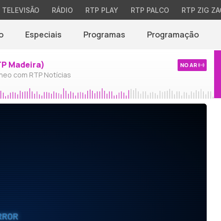
TELEVISÃO
RÁDIO
RTP PLAY
RTP PALCO
RTP ZIG ZA
o
Especiais
Programas
Programação
TP Madeira)
NO AR
neo com RTP Notícias
RROR