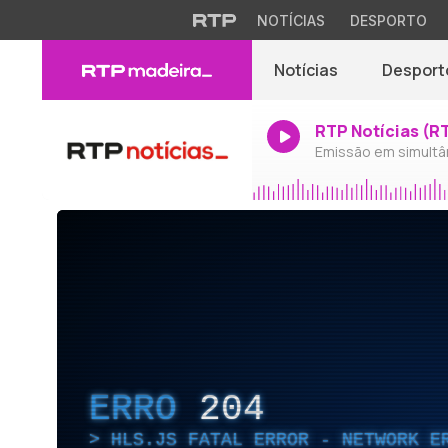
NOTÍCIAS
DESPORTO
Notícias
Desport
RTP Notícias (R
Emissão em simultâ
ERRO
204
HLS.JS FATAL ERROR - NETWORK E