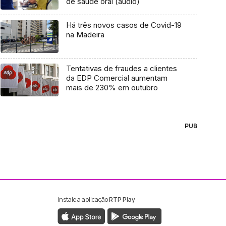
de saúde oral (áudio)
Há três novos casos de Covid-19
na Madeira
Tentativas de fraudes a clientes
da EDP Comercial aumentam
mais de 230% em outubro
PUB
Instale a aplicação
RTP Play
ebook da RTP Madeira
nstagram da RTP Madeira