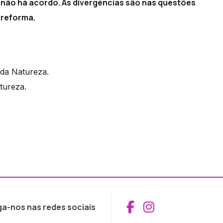
não há acordo. As divergências são nas questões
a reforma.
 da Natureza.
tureza.
Aceder ao Fac
Aceder ao I
ga-nos nas redes sociais