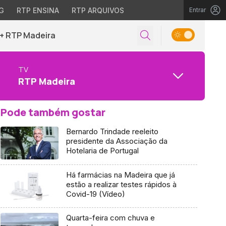
G
RTP ENSINA
RTP ARQUIVOS
Entrar
+ RTP Madeira
TV
RTP Madeira
Pode também gostar
Bernardo Trindade reeleito
presidente da Associação da
Hotelaria de Portugal
Há farmácias na Madeira que já
estão a realizar testes rápidos à
Covid-19 (Vídeo)
Quarta-feira com chuva e