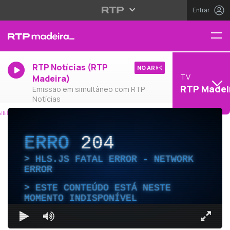
Entrar
RTP Notícias (RTP
NO AR
TV
Madeira)
RTP Madei
Emissão em simultâneo com RTP
Notícias
ERRO
204
HLS.JS FATAL ERROR - NETWORK
ERROR
ESTE CONTEÚDO ESTÁ NESTE
MOMENTO INDISPONÍVEL