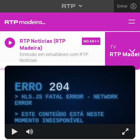
Entrar
RTP Notícias (RTP
NO AR
TV
Madeira)
RTP Madei
Emissão em simultâneo com RTP
Notícias
ERRO
204
HLS.JS FATAL ERROR - NETWORK
ERROR
ESTE CONTEÚDO ESTÁ NESTE
MOMENTO INDISPONÍVEL