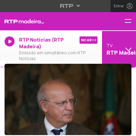
Entrar
RTP Notícias (RTP
NO AR
TV
Madeira)
RTP Madei
Emissão em simultâneo com RTP
Notícias