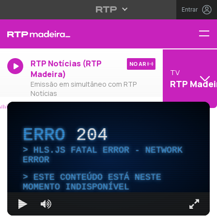
Entrar
RTP Notícias (RTP
NO AR
TV
Madeira)
RTP Madei
Emissão em simultâneo com RTP
Notícias
ERRO
204
HLS.JS FATAL ERROR - NETWORK
ERROR
ESTE CONTEÚDO ESTÁ NESTE
MOMENTO INDISPONÍVEL