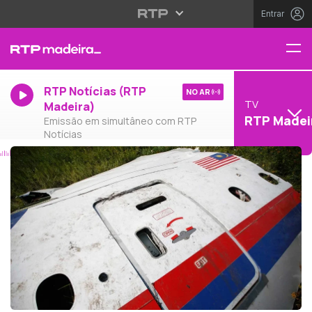
Entrar
RTP Notícias (RTP
NO AR
TV
Madeira)
RTP Madei
Emissão em simultâneo com RTP
Notícias