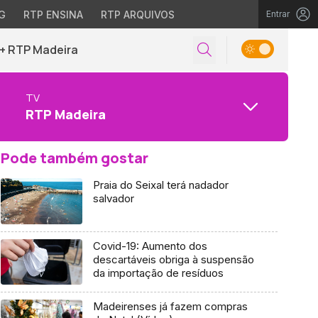
G
RTP ENSINA
RTP ARQUIVOS
Entrar
+ RTP Madeira
TV
RTP Madeira
Pode também gostar
Praia do Seixal terá nadador
salvador
Covid-19: Aumento dos
descartáveis obriga à suspensão
da importação de resíduos
Madeirenses já fazem compras