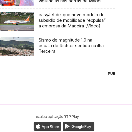
vigilâncias nas serras da Madeira
(áudio)
easyJet diz que novo modelo de
subsídio de mobilidade “expulsa”
a empresa da Madeira (Vídeo)
Sismo de magnitude 1,9 na
escala de Richter sentido na ilha
Terceira
PUB
Instale a aplicação
RTP Play
ebook da RTP Madeira
nstagram da RTP Madeira