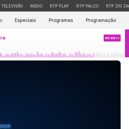
TELEVISÃO
RÁDIO
RTP PLAY
RTP PALCO
RTP ZIG ZA
o
Especiais
Programas
Programação
ira
NO AR
RROR