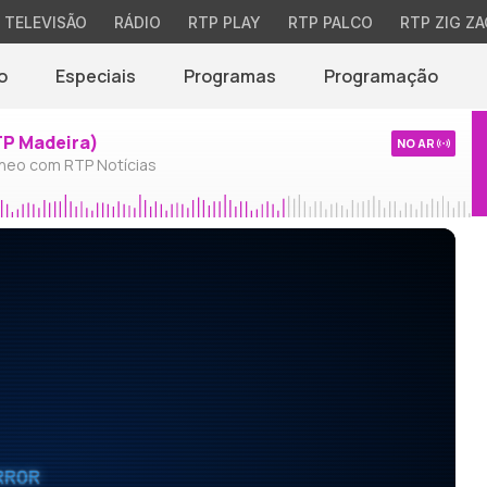
TELEVISÃO
RÁDIO
RTP PLAY
RTP PALCO
RTP ZIG ZA
o
Especiais
Programas
Programação
TP Madeira)
NO AR
neo com RTP Notícias
RROR