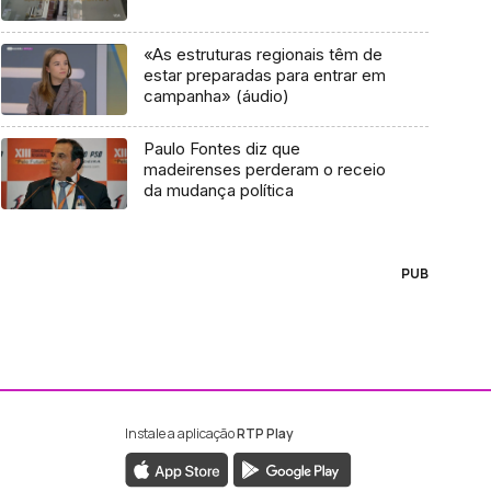
«As estruturas regionais têm de
estar preparadas para entrar em
campanha» (áudio)
Paulo Fontes diz que
madeirenses perderam o receio
da mudança política
PUB
Instale a aplicação
RTP Play
ebook da RTP Madeira
nstagram da RTP Madeira