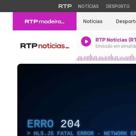
NOTÍCIAS
DESPORTO
Notícias
Desport
RTP Notícias (R
Emissão em simultâ
ERRO
204
HLS.JS FATAL ERROR - NETWORK E