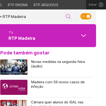
G
RTP ENSINA
RTP ARQUIVOS
Entrar
+ RTP Madeira
TV
RTP Madeira
Pode também gostar
Novas medidas na segunda-feira
(áudio)
Madeira com 56 novos casos de
infeção
Câmara quer alunos do ISAL nas