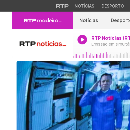
NOTÍCIAS
DESPORTO
Notícias
Desport
RTP Notícias (R
Emissão em simultâ