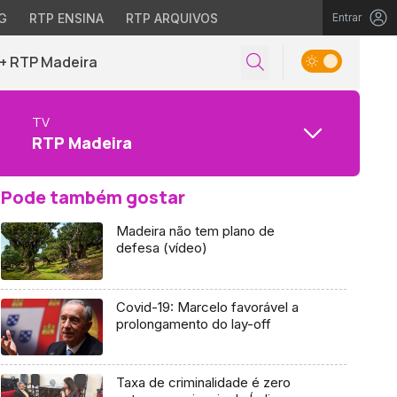
G
RTP ENSINA
RTP ARQUIVOS
Entrar
+ RTP Madeira
TV
RTP Madeira
Pode também gostar
Madeira não tem plano de
defesa (vídeo)
Covid-19: Marcelo favorável a
prolongamento do lay-off
Taxa de criminalidade é zero