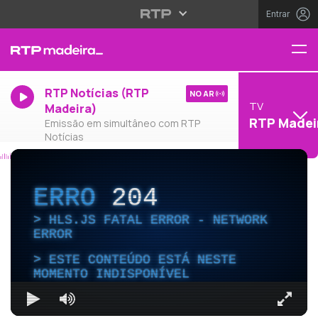
Entrar
RTP Notícias (RTP
NO AR
TV
Madeira)
RTP Madei
Emissão em simultâneo com RTP
Notícias
ERRO
204
HLS.JS FATAL ERROR - NETWORK
ERROR
ESTE CONTEÚDO ESTÁ NESTE
MOMENTO INDISPONÍVEL