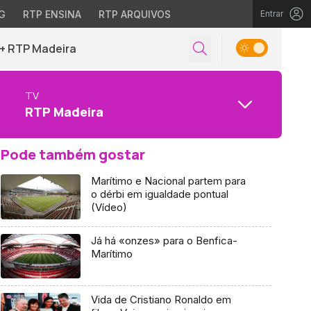
G
RTP ENSINA
RTP ARQUIVOS
Entrar
+ RTP Madeira
TV
RTP Madeira
Pode também gostar
Marítimo e Nacional partem para
o dérbi em igualdade pontual
(Vídeo)
Já há «onzes» para o Benfica-
Marítimo
Vida de Cristiano Ronaldo em