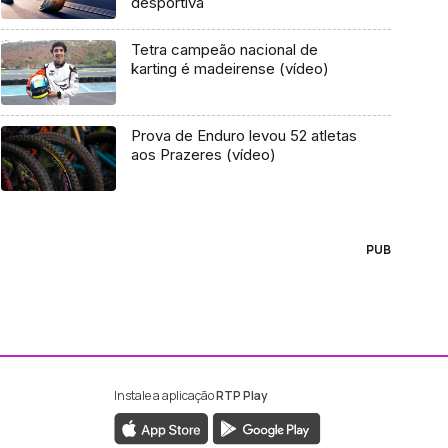
desportiva
Tetra campeão nacional de
karting é madeirense (vídeo)
Prova de Enduro levou 52 atletas
aos Prazeres (vídeo)
PUB
Instale a aplicação
RTP Play
ebook da RTP Madeira
nstagram da RTP Madeira