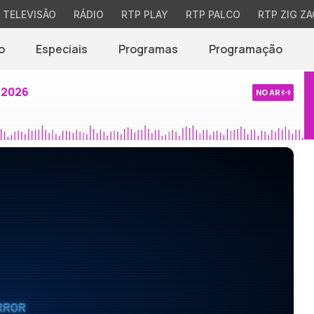
TELEVISÃO
RÁDIO
RTP PLAY
RTP PALCO
RTP ZIG ZA
o
Especiais
Programas
Programação
 2026
NO AR
RROR