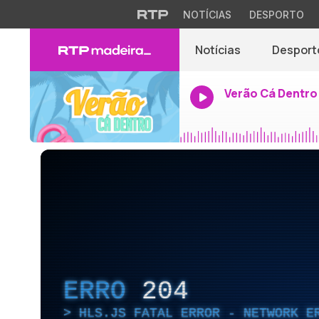
NOTÍCIAS
DESPORTO
Notícias
Desport
Verão Cá Dentro
ERRO
204
HLS.JS FATAL ERROR - NETWORK E