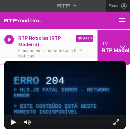
Entrar
RTP Notícias (RTP
NO AR
TV
Madeira)
RTP Madei
Emissão em simultâneo com RTP
Notícias
ERRO
204
HLS.JS FATAL ERROR - NETWORK
ERROR
ESTE CONTEÚDO ESTÁ NESTE
MOMENTO INDISPONÍVEL