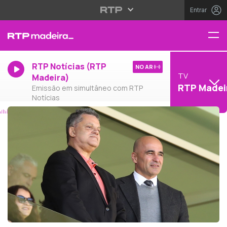
Entrar
RTP Notícias (RTP
NO AR
TV
Madeira)
RTP Madei
Emissão em simultâneo com RTP
Notícias