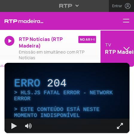
Entrar
RTP Notícias (RTP
NO AR
TV
Madeira)
RTP Madei
Emissão em simultâneo com RTP
Notícias
ERRO
204
HLS.JS FATAL ERROR - NETWORK
ERROR
ESTE CONTEÚDO ESTÁ NESTE
MOMENTO INDISPONÍVEL