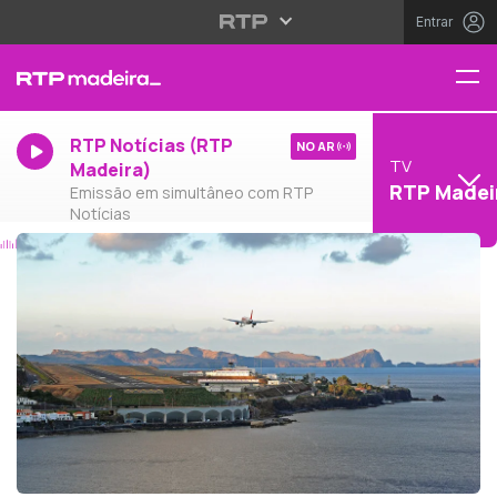
Entrar
RTP Notícias (RTP
NO AR
TV
Madeira)
RTP Madei
Emissão em simultâneo com RTP
Notícias