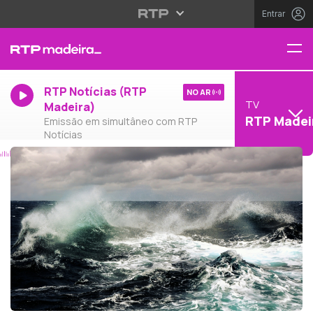
Entrar
RTP Notícias (RTP
NO AR
TV
Madeira)
RTP Madei
Emissão em simultâneo com RTP
Notícias