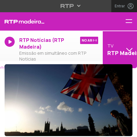
Entrar
RTP Notícias (RTP
NO AR
TV
Madeira)
RTP Madei
Emissão em simultâneo com RTP
Notícias