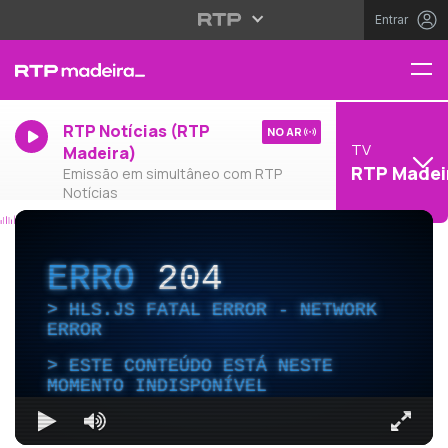
Entrar
RTP Notícias (RTP
NO AR
TV
Madeira)
RTP Madei
Emissão em simultâneo com RTP
Notícias
ERRO
204
HLS.JS FATAL ERROR - NETWORK
ERROR
ESTE CONTEÚDO ESTÁ NESTE
MOMENTO INDISPONÍVEL