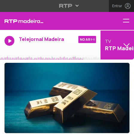
Entrar
Telejornal Madeira
NO AR
TV
RTP Madei