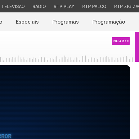
TELEVISÃO
RÁDIO
RTP PLAY
RTP PALCO
RTP ZIG ZA
o
Especiais
Programas
Programação
NO AR
RROR