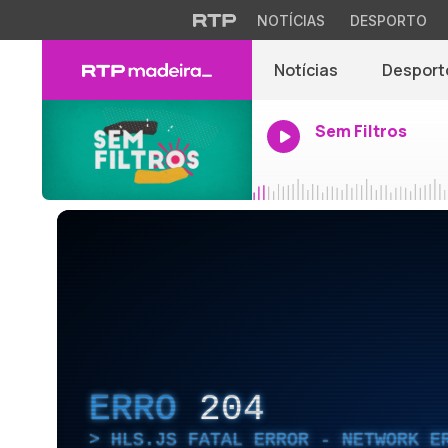
NOTÍCIAS
DESPORTO
Notícias
Desport
Sem Filtros
ERRO
204
HLS.JS FATAL ERROR - NETWORK E