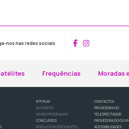
Aceder ao Fac
Aceder ao I
ga-nos nas redes sociais
atélites
Frequências
Moradas e
RTP PLAY
CONTACTOS
EM DIRETO
PROVEDORA DO
REVER PROGRAMAS
TELESPECTADOR
CONCURSOS
PROVEDORA DO OUVI
S
PERGUNTAS FREQUENTES
ACESSIBILIDADES