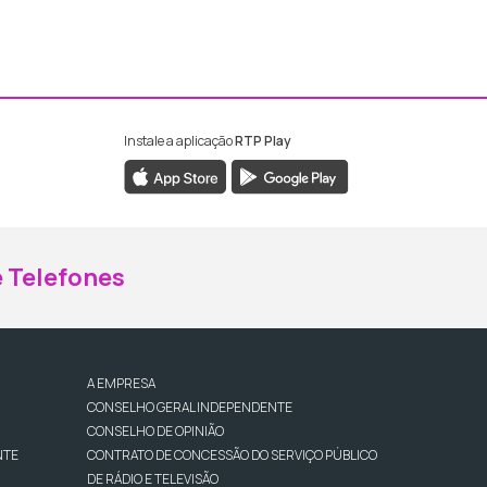
Instale a aplicação
RTP Play
ebook da RTP Madeira
nstagram da RTP Madeira
 Telefones
A EMPRESA
CONSELHO GERAL INDEPENDENTE
CONSELHO DE OPINIÃO
NTE
CONTRATO DE CONCESSÃO DO SERVIÇO PÚBLICO
DE RÁDIO E TELEVISÃO