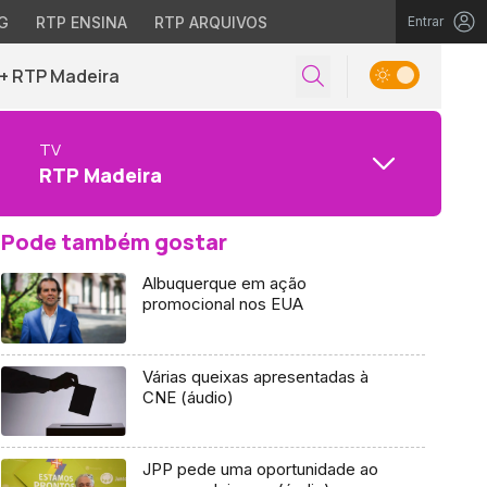
G
RTP ENSINA
RTP ARQUIVOS
Entrar
+ RTP Madeira
TV
RTP Madeira
Pode também gostar
Albuquerque em ação
promocional nos EUA
Várias queixas apresentadas à
CNE (áudio)
JPP pede uma oportunidade ao