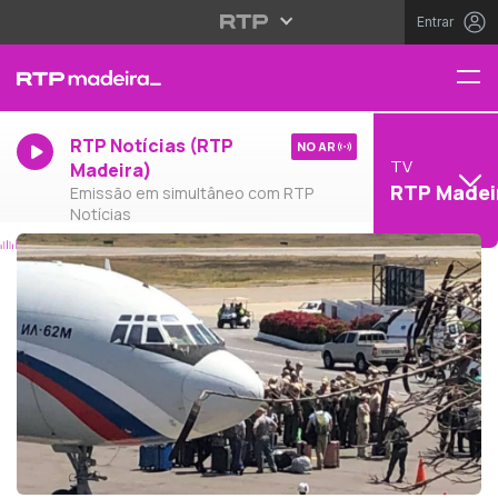
Entrar
RTP Notícias (RTP
NO AR
TV
Madeira)
RTP Madei
Emissão em simultâneo com RTP
Notícias