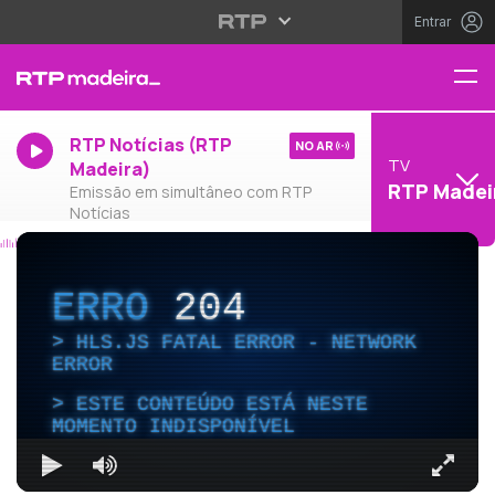
Entrar
RTP Notícias (RTP
NO AR
TV
Madeira)
RTP Madei
Emissão em simultâneo com RTP
Notícias
ERRO
204
HLS.JS FATAL ERROR - NETWORK
ERROR
ESTE CONTEÚDO ESTÁ NESTE
MOMENTO INDISPONÍVEL